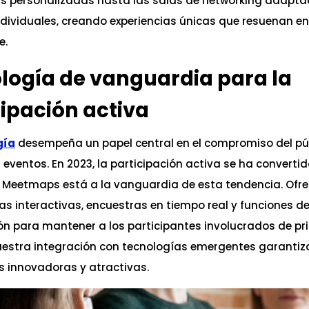
s personalizadas hasta las salas de networking adapt
ndividuales, creando experiencias únicas que resuenan e
e.
logía de vanguardia para la
cipación activa
gía
desempeña un papel central en el compromiso del pú
 eventos. En 2023, la participación activa se ha converti
 y Meetmaps está a la vanguardia de esta tendencia. Of
s interactivas, encuestras en tiempo real y funciones d
n para mantener a los participantes involucrados de prin
estra integración con tecnologías emergentes garantiz
s innovadoras y atractivas.