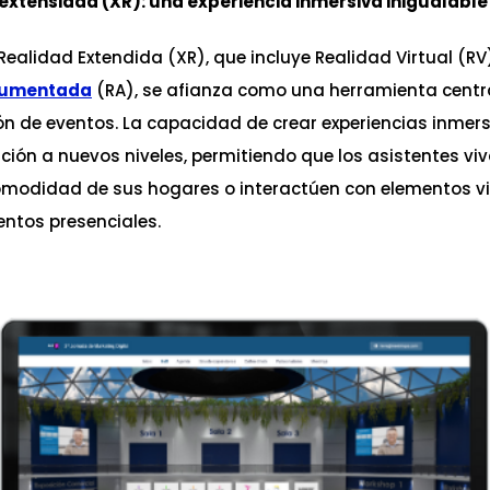
extensidad (XR): una experiencia inmersiva inigualable
 Realidad Extendida (XR), que incluye Realidad Virtual (RV
Aumentada
(RA), se afianza como una herramienta centra
n de eventos. La capacidad de crear experiencias inmers
ación a nuevos niveles, permitiendo que los asistentes vi
omodidad de sus hogares o interactúen con elementos vi
ntos presenciales.