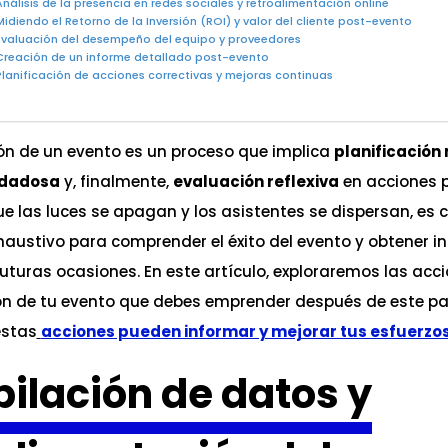
Análisis de la presencia en redes sociales y retroalimentación online
Midiendo el Retorno de la Inversión (ROI) y valor del cliente post-evento
Evaluación del desempeño del equipo y proveedores
Creación de un informe detallado post-evento
Planificación de acciones correctivas y mejoras continuas
ón de un evento es un proceso que implica
planificación
idadosa
y, finalmente,
evaluación reflexiva
en acciones p
 las luces se apagan y los asistentes se dispersan, es cr
xhaustivo para comprender el éxito del evento y obtener 
uturas ocasiones. En este artículo, exploraremos las acc
ón de tu evento que debes emprender después de este pa
estas
acciones pueden informar y mejorar tus esfuerzos
ilación de datos y