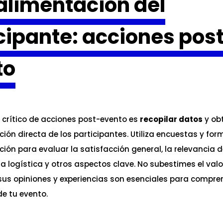
alimentación del
cipante: acciones pos
to
o crítico de acciones post-evento es
recopilar datos
y ob
ión directa de los participantes. Utiliza encuestas y for
ión para evaluar la satisfacción general, la relevancia d
la logística y otros aspectos clave. No subestimes el valo
 sus opiniones y experiencias son esenciales para compren
e tu evento.