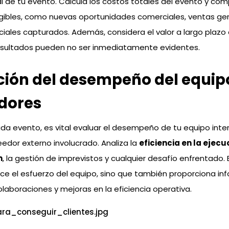
 de tu evento. Calcula los costos totales del evento y com
ngibles, como nuevas oportunidades comerciales, ventas ge
iales capturados. Además, considera el valor a largo plazo d
esultados pueden no ser inmediatamente evidentes.
ción del desempeño del equip
dores
a evento, es vital evaluar el desempeño de tu equipo inte
eedor externo involucrado. Analiza la
eficiencia en la ejecu
n
, la gestión de imprevistos y cualquier desafío enfrentado.
ce el esfuerzo del equipo, sino que también proporciona in
olaboraciones y mejoras en la eficiencia operativa.