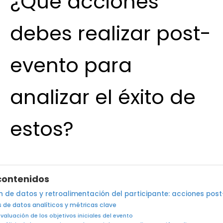
¿Qué acciones
debes realizar post-
evento para
analizar el éxito de
estos?
contenidos
n de datos y retroalimentación del participante: acciones pos
s de datos analíticos y métricas clave
Evaluación de los objetivos iniciales del evento