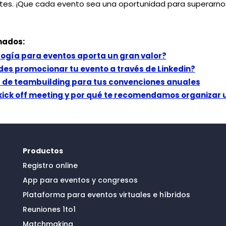
es. ¡Que cada evento sea una oportunidad para superarno
nados:
ogía para eventos aporta un gran valor?
s promocionar tu evento a través de Linkedin?
 de teambuilding para tus convenciones anuales
kick off meeting y por qué te recomendamos organizar 
Productos
Registro online
App para eventos y congresos
Plataforma para eventos virtuales e híbridos
Reuniones 1to1
Matchmaking