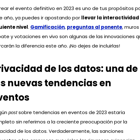
crear el evento definitivo en 2023 es uno de tus propósitos p
e año, ya puedes ir apostando por
llevar la interactividad
uiente nivel
.
Gamificación
,
preguntas al ponente
, muros
ate y votaciones en vivo son algunas de las innovaciones 
carán la diferencia este año. ¡No dejes de incluirlas!
rivacidad de los datos: una de
as nuevas tendencias en
ventos
gún
sobre tendencias en eventos de 2023 estaría
post
pleto sin referirnos a la creciente preocupación por la
vacidad de los datos. Verdaderamente, las sanciones