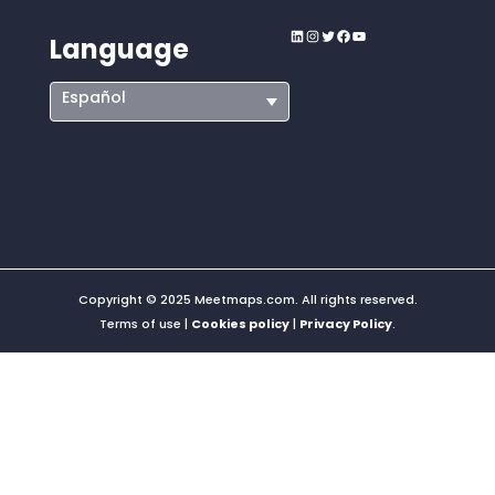
LinkedIn
Instagram
Twitter
Facebook
YouTube
Language
Español
Copyright © 2025 Meetmaps.com. All rights reserved.
Terms of use |
Cookies policy
|
Privacy Policy
.