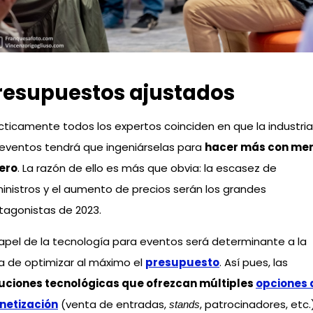
resupuestos ajustados
cticamente todos los expertos coinciden en que la industri
 eventos tendrá que ingeniárselas para
hacer más con me
ero
. La razón de ello es más que obvia: la escasez de
inistros y el aumento de precios serán los grandes
tagonistas de 2023.
papel de la tecnología para eventos será determinante a la
a de optimizar al máximo el
presupuesto
. Así pues, las
uciones tecnológicas que ofrezcan múltiples
opciones 
netización
(venta de entradas,
, patrocinadores, etc.
stands