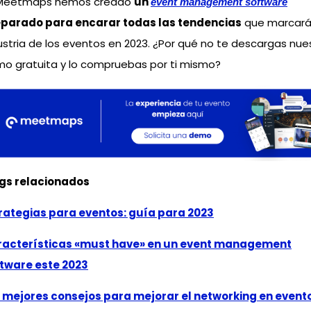
 Meetmaps hemos creado
un
event management software
parado para encarar todas las tendencias
que marcará
ustria de los eventos en 2023. ¿Por qué no te descargas nue
o gratuita y lo compruebas por ti mismo?
gs relacionados
rategias para eventos: guía para 2023
acterísticas «must have» en un event management
tware este 2023
 mejores consejos para mejorar el networking en event