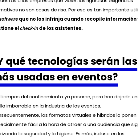
uestas a las empresas que violen las rigurosas exigencias
mativas no son cosas de risa. Por eso es tan importante util
que no las infrinja cuando recopile información 
software
tione el
de los asistentes.
check-in
Y qué tecnologías serán las
ás usadas en eventos?
 tiempos del confinamiento ya pasaron, pero han dejado u
lla imborrable en la industria de los eventos.
secuentemente, los formatos virtuales e híbridos lo ponen
ecialmente fácil a la hora de atraer a una audiencia que si
orizando la seguridad y la higiene. Es más, incluso en los