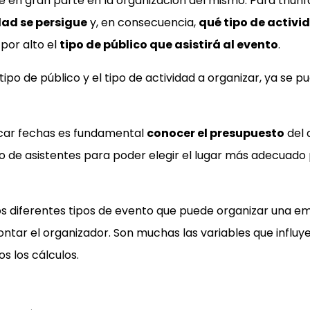
de en gran parte en la organización del mismo. Para triunf
dad se persigue
y, en consecuencia,
qué tipo de activi
por alto el
tipo de público que asistirá al evento
.
 tipo de público y el tipo de actividad a organizar, ya se
car fechas es fundamental
conocer el presupuesto
del 
 de asistentes para poder elegir el lugar más adecuado 
s diferentes tipos de evento que puede organizar una em
ontar el organizador. Son muchas las variables que influ
s los cálculos.