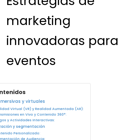
Estrategias de
marketing
innovadoras para
eventos
ontenidos
nmersivas y virtuales
lidad Virtual (VR) y Realidad Aumentada (AR):
nsmisiones en Vivo y Contenido 360°:
gos y Actividades Interactivas:
ización y segmentación
tenido Personalizado:
mentación de Audiencia: