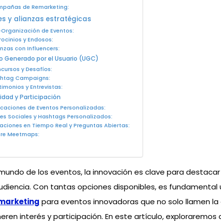
pañas de Remarketing:
s y alianzas estratégicas
Organización de Eventos:
rocinios y Endosos:
anzas con Influencers:
 Generado por el Usuario (UGC)
cursos y Desafíos:
htag Campaigns:
timonios y Entrevistas:
vidad y Participación
icaciones de Eventos Personalizadas:
es Sociales y Hashtags Personalizados:
aciones en Tiempo Real y Preguntas Abiertas:
re Meetmaps:
 mundo de los eventos, la innovación es clave para destacar 
udiencia. Con tantas opciones disponibles, es fundamental ut
 marketing
para eventos innovadoras que no solo llamen la 
ren interés y participación. En este artículo, exploraremos 