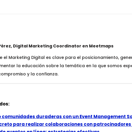
Pérez, Digital Marketing Coordinator en Meetmaps
 el Marketing Digital es clave para el posicionamiento, gene
omentar la educación sobre la temática en la que somos exp
compromiso y la confianza.
dos:
 comunidades duraderas con un Event Management S
ecreto para realizar colaboraciones con patrocinadores
de eventos en línea: estrategias efectivas