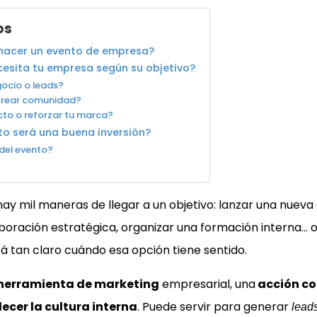
os
hacer un evento de empresa?
cesita tu empresa según su objetivo?
ocio o leads?
 crear comunidad?
cto o reforzar tu marca?
to será una buena inversión?
del evento?
ay mil maneras de llegar a un objetivo: lanzar una nueva
aboración estratégica, organizar una formación interna… o
tá tan claro cuándo esa opción tiene sentido.
herramienta de marketing
empresarial, una
acción co
ecer la cultura interna
. Puede servir para generar
lead