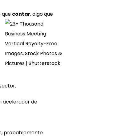
o que
contar
, algo que
sector.
un acelerador de
to, probablemente