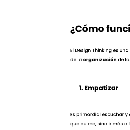
¿Cómo func
El Design Thinking es un
de la
organización
de l
1. Empatizar
Es primordial escuchar y 
que quiere, sino ir más a