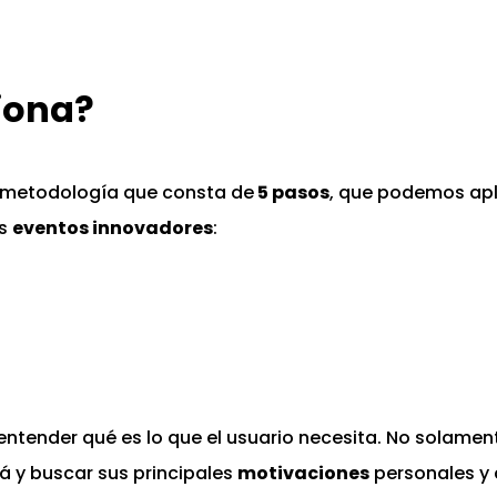
iona?
a metodología que consta de
5 pasos
, que podemos apl
os
eventos innovadores
:
entender qué es lo que el usuario necesita. No solamen
llá y buscar sus principales
motivaciones
personales y 