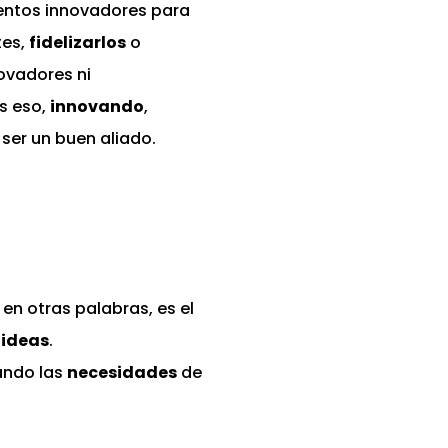
entos innovadores para
tes,
fidelizarlos
o
ovadores ni
s eso,
innovando
,
ser un buen aliado.
en otras palabras, es el
ideas
.
ando las
necesidades
de