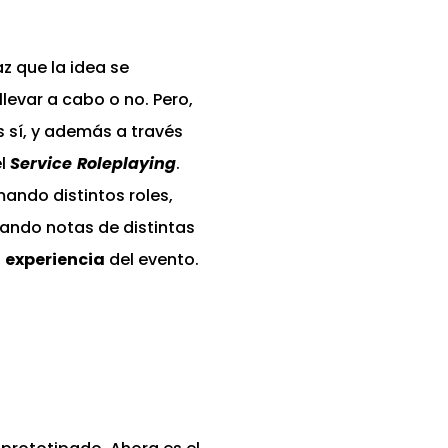
z que la idea se
llevar a cabo o no. Pero,
s sí, y además a través
el
Service
Roleplaying
.
ando distintos roles,
mando notas de distintas
a
experiencia
del evento.