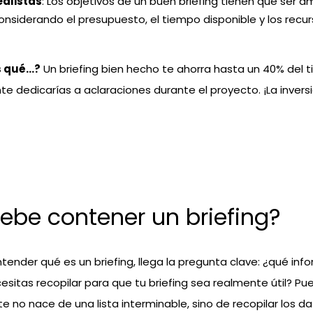
ealistas
: Los objetivos de un buen briefing tienen que ser a
onsiderando el presupuesto, el tiempo disponible y los recur
s qué…?
Un briefing bien hecho te ahorra hasta un 40% del 
 dedicarías a aclaraciones durante el proyecto. ¡La inversió
ebe contener un briefing?
ender qué es un briefing, llega la pregunta clave: ¿qué inf
esitas recopilar para que tu briefing sea realmente útil? Pue
e no nace de una lista interminable, sino de recopilar los da