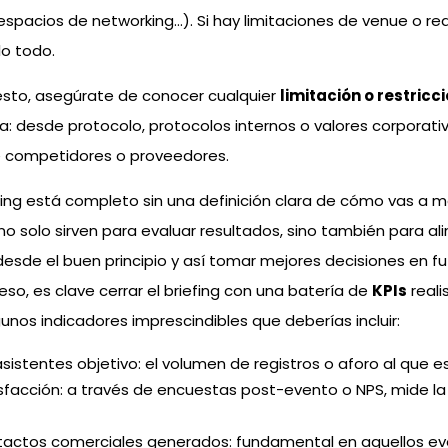
espacios de networking…). Si hay limitaciones de venue o req
lo todo.
uesto, asegúrate de conocer cualquier
limitación o restricc
ica: desde protocolo, protocolos internos o valores corporati
e competidores o proveedores.
efing está completo sin una definición clara de cómo vas a med
no solo sirven para evaluar resultados, sino también para ali
esde el buen principio y así tomar mejores decisiones en fu
eso, es clave cerrar el briefing con una batería de
KPIs
reali
gunos indicadores imprescindibles que deberías incluir:
istentes objetivo: el volumen de registros o aforo al que esp
isfacción: a través de encuestas post-evento o NPS, mide la
tactos comerciales generados: fundamental en aquellos ev