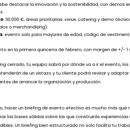
debe destacar la innovación y la sostenibilidad, con demos e
s.
to
: 30.000 €, áreas prioritarias:
, catering y demo técni
venue
los o merchandising).
s
: evento solo para mayores de edad, código de vestimen
nto en la primera quincena de febrero, con margen de +/- 1
ing cerrado, tu equipo sabrá por dónde va a ir el evento, lo
tenderán de un vistazo y tu cliente podrá revisar y adaptar
ntes de arrancar la organización y producción.
, hacer un briefing de evento efectivo es mucho más que r
crear las bases sólidas sobre las que construirás experienci
ibles. Un briefing bien estructurado no solo facilita tu tra