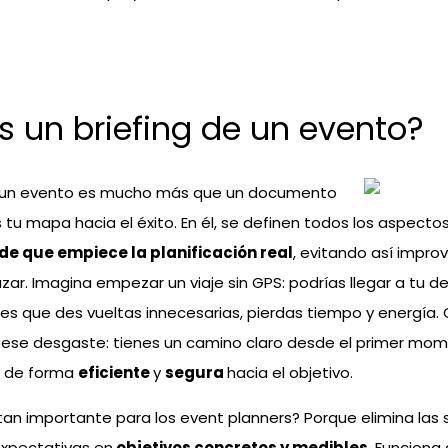
s un briefing de un evento?
e un evento es mucho más que un documento
s tu mapa hacia el éxito. En él, se definen todos los aspecto
de que empiece la planificación real
, evitando así impro
zar. Imagina empezar un viaje sin GPS: podrías llegar a tu de
s que des vueltas innecesarias, pierdas tiempo y energía.
s ese desgaste: tienes un camino claro desde el primer mo
r de forma
eficiente
y
segura
hacia el objetivo.
tan importante para los event planners? Porque elimina las 
expectativas en
objetivos concretos y medibles
. Funcion