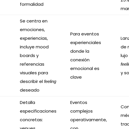
formalidad
man
Se centra en
emociones,
Para eventos
experiencias,
Lan
experienciales
incluye mood
de 
donde la
boards y
lujo
conexión
referencias
feel
emocional es
visuales para
y s
clave
describir el
feeling
deseado
Detalla
Eventos
Con
especificaciones
complejos
méd
concretas:
operativamente,
tra
venues,
con