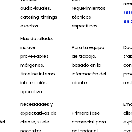
sim
audiovisuales,
requerimientos
ret
catering, timings
técnicos
en 
exactos
específicos
Más detallado,
incluye
Para tu equipo
Doc
proveedores,
de trabajo,
tra
márgenes,
basado en la
con
timeline interno,
información del
pro
información
cliente
ren
operativa
Necesidades y
Emai
expectativas del
Primera fase
clie
del
cliente, suele
comercial, para
exp
necesitar
entender el
eve