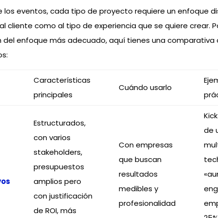
 los eventos, cada tipo de proyecto requiere un enfoque di
l cliente como al tipo de experiencia que se quiere crear. 
ón del enfoque más adecuado, aquí tienes una comparativa 
os:
Características
Eje
Cuándo usarlo
principales
prá
Kick
Estructurados,
de 
con varios
Con empresas
mul
stakeholders,
que buscan
tec
presupuestos
resultados
«au
vos
amplios pero
medibles y
en
con justificación
profesionalidad
emp
de ROI, más
25%