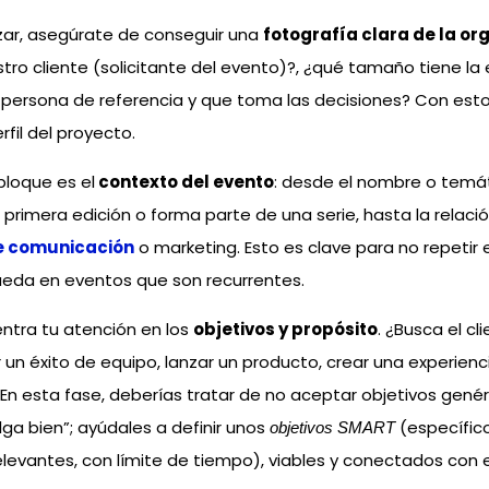
zar, asegúrate de conseguir una
fotografía clara de la or
tro cliente (solicitante del evento)?, ¿qué tamaño tiene la
u persona de referencia y que toma las decisiones? Con est
rfil del proyecto.
bloque es el
contexto del evento
: desde el nombre o temát
la primera edición o forma parte de una serie, hasta la relaci
 comunicación
o marketing. Esto es clave para no repetir 
rueda en eventos que son recurrentes.
entra tu atención en los
objetivos y propósito
. ¿Busca el cl
r un éxito de equipo, lanzar un producto, crear una experienc
 esta fase, deberías tratar de no aceptar objetivos genéri
lga bien”; ayúdales a definir unos
(específico
objetivos SMART
elevantes, con límite de tiempo), viables y conectados con 