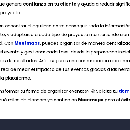
 que genera
confianza en tu cliente
y ayuda a reducir signif
 proyecto.
en encontrar el equilibrio entre conseguir toda la informació
ente, y adaptarse a cada tipo de proyecto manteniendo siem
ad. Con
Meetmaps
, puedes organizar de manera centralizad
el evento y gestionar cada fase: desde la preparación inicial
lisis de resultados. Así, aseguras una comunicación clara, ma
ad real de medir el impacto de tus eventos gracias a las her
la plataforma.
ansformar tu forma de organizar eventos? 🚀 Solicita tu
demo
qué miles de planners ya confían en
Meetmaps
para el éxit