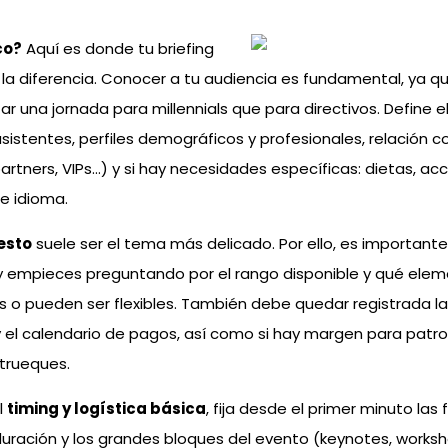
co?
Aquí es donde tu briefing
a diferencia. Conocer a tu audiencia es fundamental, ya qu
r una jornada para millennials que para directivos. Define 
istentes, perfiles demográficos y profesionales, relación 
rtners, VIPs…) y si hay necesidades específicas: dietas, acce
e idioma.
esto
suele ser el tema más delicado. Por ello, es important
y empieces preguntando por el rango disponible y qué ele
s o pueden ser flexibles. También debe quedar registrada l
 el calendario de pagos, así como si hay margen para patroc
 trueques.
l
timing y logística básica
, fija desde el primer minuto las
 duración y los grandes bloques del evento (keynotes, worksh