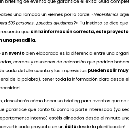
 briefing de evento que garantice el éxito: Guía comple
cibes una llamada un viernes por la tarde: «
Necesitamos organ
«. Tu instinto te dice que 
para 500 personas, ¿puedes ayudarnos?
e recuerda que
sin la información correcta, este proyect
n una pesadilla
.
e un evento
bien elaborado es la diferencia entre una organi
das, correos y reuniones de aclaración que podrían habers
e cada detalle cuenta y los imprevistos
pueden salir muy
eral de la palabra), tener toda la información clara desde el
necesidad.
lo, descubrirás cómo hacer un briefing para eventos que no so
que garantice que tanto tú como la parte interesada (ya sea
epartamento interno) estéis alineados desde el minuto uno
convertir cada proyecto en un
éxito
desde la planificación!