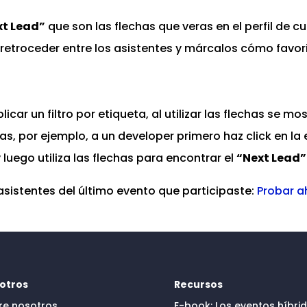
xt Lead”
que son las flechas que veras en el perfil de c
 retroceder entre los asistentes y márcalos cómo favor
icar un filtro por etiqueta, al utilizar las flechas se mo
s, por ejemplo, a un developer primero haz click en la e
luego utiliza las flechas para encontrar el
“Next Lead
asistentes del último evento que participaste:
Probar a
otros
Recursos
re nosotros
E-book: Los eventos híbri