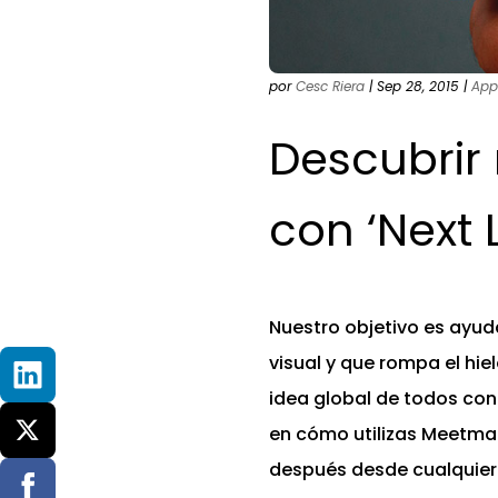
por
Cesc Riera
|
Sep 28, 2015
|
App
Descubrir
con ‘Next 
Nuestro objetivo es ayud
visual y que rompa el hi
idea global de todos co
en cómo utilizas Meetm
después desde cualquier 