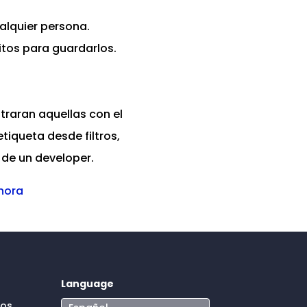
ualquier persona.
itos para guardarlos.
straran aquellas con el
tiqueta desde filtros,
”
de un developer.
hora
Language
dos