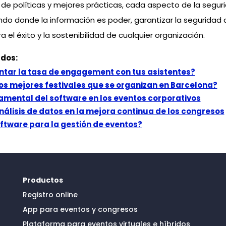
e políticas y mejores prácticas, cada aspecto de la segur
undo donde la información es poder, garantizar la seguridad 
el éxito y la sostenibilidad de cualquier organización.
ados:
ar la tasa de engagement con tus asistentes?
os mejores festivales que se organizan en Barcelona?
amental del software en los eventos corporativos
análisis de datos en la mejora continua de los congresos
ftware para la gestión de eventos?
Productos
Registro online
App para eventos y congresos
Plataforma para eventos virtuales e híbridos