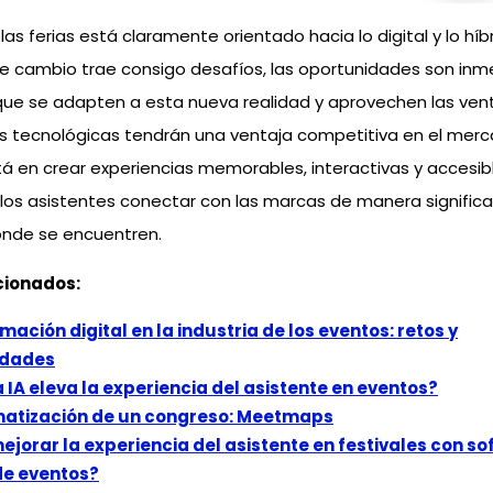
 las ferias está claramente orientado hacia lo digital y lo híbr
 cambio trae consigo desafíos, las oportunidades son inm
ue se adapten a esta nueva realidad y aprovechen las vent
 tecnológicas tendrán una ventaja competitiva en el merc
tá en crear experiencias memorables, interactivas y accesib
los asistentes conectar con las marcas de manera significat
ónde se encuentren.
cionados:
ación digital en la industria de los eventos: retos y
idades
 IA eleva la experiencia del asistente en eventos?
atización de un congreso: Meetmaps
jorar la experiencia del asistente en festivales con so
de eventos?