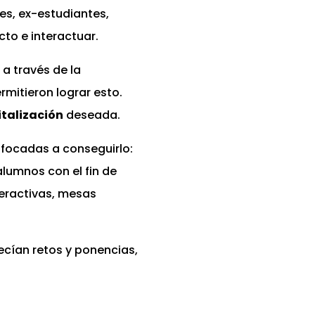
tes, ex-estudiantes,
to e interactuar.
 a través de la
rmitieron lograr esto.
italización
deseada.
enfocadas a conseguirlo:
alumnos con el fin de
teractivas, mesas
ecían retos y ponencias,