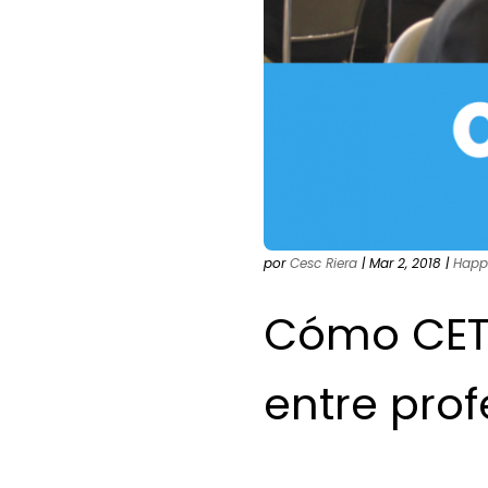
por
Cesc Riera
|
Mar 2, 2018
|
Happ
Cómo CETT
entre prof